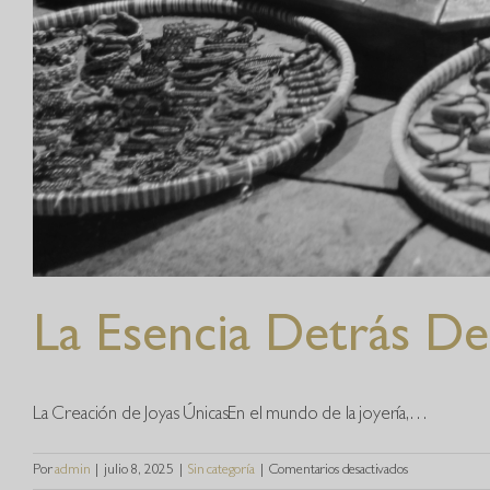
La Esencia Detrás De
La Creación de Joyas ÚnicasEn el mundo de la joyería,…
en
Por
admin
|
julio 8, 2025
|
Sin categoría
|
Comentarios desactivados