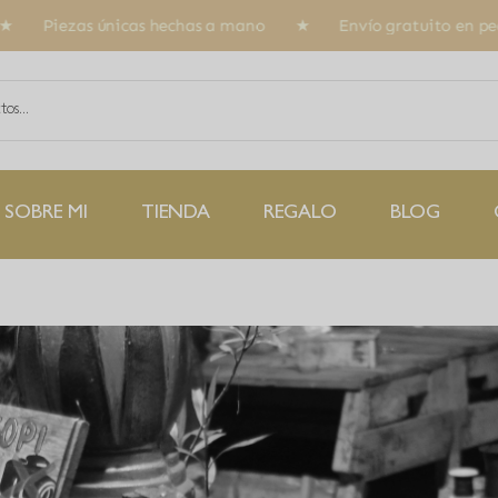
a mano ★ Envío gratuito en pedidos superiores a 35€ ★ Ofe
SOBRE MI
TIENDA
REGALO
BLOG