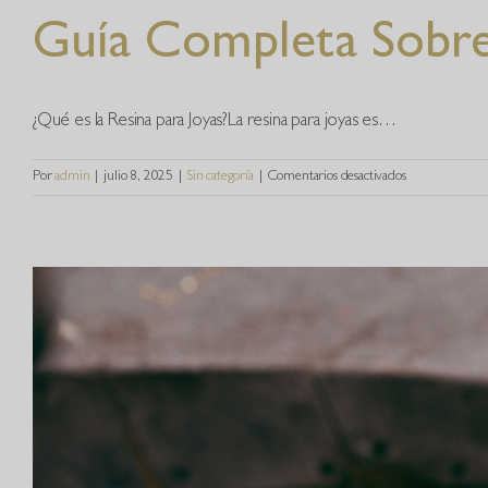
Guía Completa Sobre 
¿Qué es la Resina para Joyas?La resina para joyas es…
en
Por
admin
|
julio 8, 2025
|
Sin categoría
|
Comentarios desactivados
Guía
Completa
Sobre
Resina
Para
Joyas