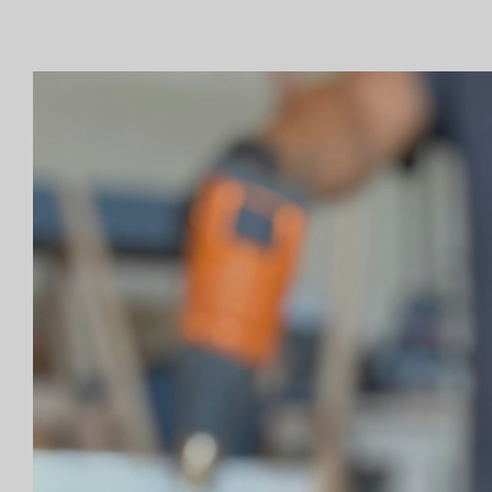
La
Esencia
Detrás
de
Cada
Joya:
Un
Viaje
Personal