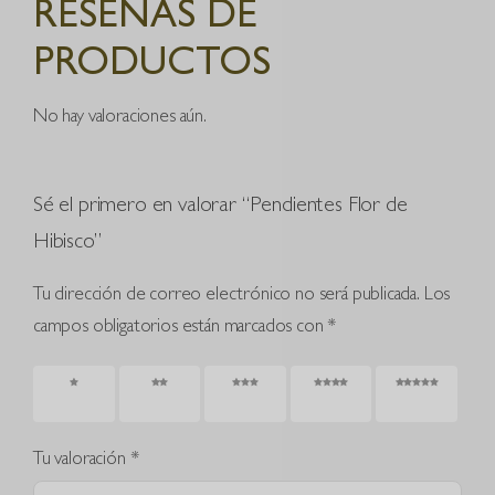
RESEÑAS DE
PRODUCTOS
No hay valoraciones aún.
Sé el primero en valorar “Pendientes Flor de
Hibisco”
Tu dirección de correo electrónico no será publicada.
Los
campos obligatorios están marcados con
*
1 de 5
2 de 5
3 de 5
4 de 5
5 de 5
estrellas
estrellas
estrellas
estrellas
estrellas
Tu valoración
*