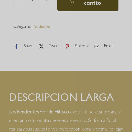
carrito
Pendientes
Flor
de
Categories:
Pendientes
Hibisco
cantidad
Share
Tweet
Pinterest
Email
DESCRIPCION LARGA
Los
Pendientes Flor de Hibisco
evocan la belleza tropical y
el encanto de los atardeceres de verano. Su forma floral
realista y sus suaves tonos melocotón, coral y crema reflejan